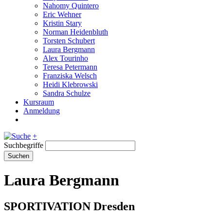
Nahomy Quintero
Eric Wehner
Kristin Stary
Norman Heidenbluth
Torsten Schubert
Laura Bergmann
Alex Tourinho
Teresa Petermann
Franziska Welsch
Heidi Klebrowski
Sandra Schulze
Kursraum
Anmeldung
+
Suchbegriffe
Suchen
Laura Bergmann
SPORTIVATION Dresden