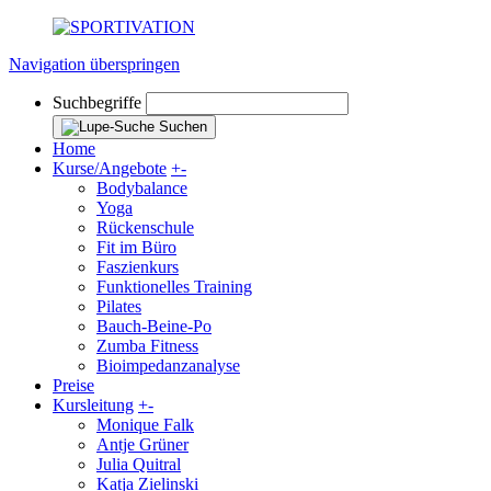
Navigation überspringen
Suchbegriffe
Suchen
Home
Kurse/Angebote
+
-
Bodybalance
Yoga
Rückenschule
Fit im Büro
Faszienkurs
Funktionelles Training
Pilates
Bauch-Beine-Po
Zumba Fitness
Bioimpedanzanalyse
Preise
Kursleitung
+
-
Monique Falk
Antje Grüner
Julia Quitral
Katja Zielinski